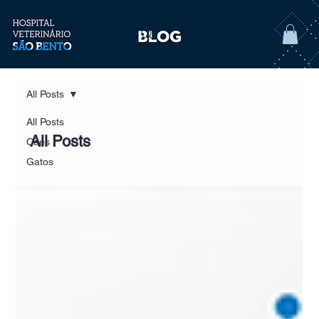
All Posts
All Posts
All Posts
Cães
Gatos