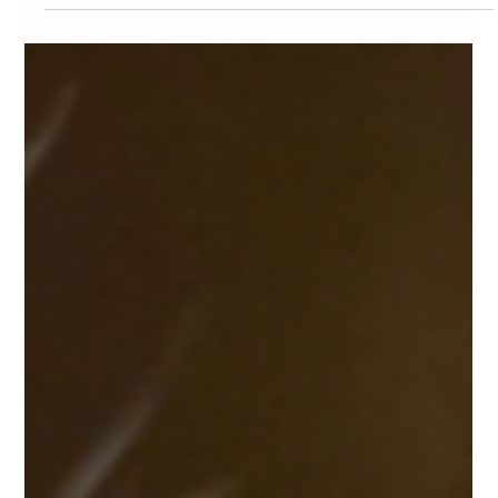
Alex Lima
4 de abr. de 2025
Cães
Raças com Cuidados Especiais: O que Deve
Saber para Garantir uma Vida Saudável ao Seu
Animal
Nem todas as raças são iguais — e isso é particularmente verdade
quando falamos de cuidados de saúde, alimentação, higiene e
rotina....