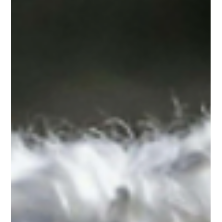
ONEDOT CC
28 de jun. de 2024
Gatos
Bolas de pêlo em gatos: o que são, sintomas e
tratamento
O reino felino tem imensos mistérios e encantos. Um deles é o da
higiene e de como cuidam da pelagem, lambendo-se para se
manterem...