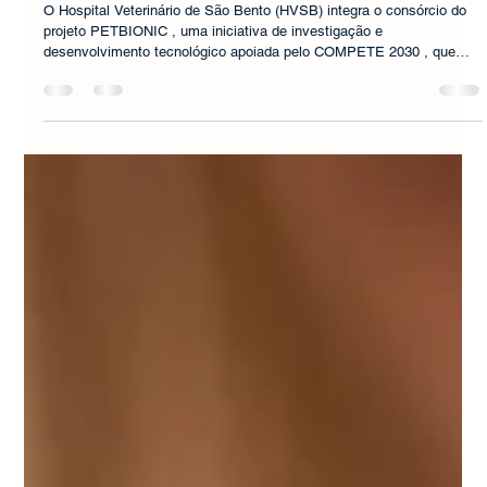
10 de fev.
Hospital Veterinário de São Bento integra projeto
PETBIONIC, apoiado pelo COMPETE 2030, para
o desenvolvimento de próteses biónicas para
animais de companhia
O Hospital Veterinário de São Bento (HVSB) integra o consórcio do
projeto PETBIONIC , uma iniciativa de investigação e
desenvolvimento tecnológico apoiada pelo COMPETE 2030 , que
visa a criação de próteses biónicas inovadoras para animais de
companhia, com impacto direto no bem-estar, na reabilitação e na
qualidade de vida de cães e gatos com lesões graves ou
amputações. O projeto PETBIONIC resulta de um consórcio
multidisciplinar que reúne a Universidade de Aveiro , a empre